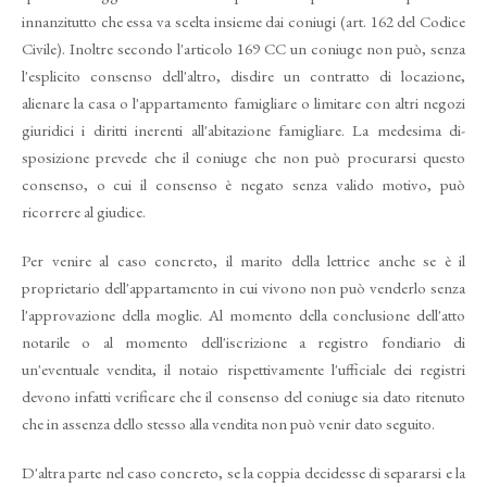
innanzitutto che essa va scelta insieme dai coniugi (art. 162 del Codice
Civile). Inoltre se­condo l'articolo 169 CC un coniuge non può, senza
l'esplicito consenso dell'altro, disdire un contratto di loca­zione,
alienare la casa o l'apparta­mento famigliare o limitare con altri negozi
giuridici i diritti inerenti all'a­
bitazione famigliare. La medesima di­
sposizione prevede che il coniuge che non può procurarsi questo
consenso, o cui il consenso è negato senza valido motivo, può
ricorrere al giudice.
Per venire al caso concreto, il marito della lettrice anche se è il
proprietario dell'appartamento in cui vivono non può venderlo senza
l'approvazione della moglie. Al momento della con­clusione dell'atto
notarile o al momen­to dell'iscrizione a registro fondiario di
un'eventuale vendita, il notaio rispet­tivamente l'ufficiale dei registri
devo­no infatti verificare che il consenso del coniuge sia dato ritenuto
che in assen­za dello stesso alla vendita non può venir dato seguito.
D'altra parte nel caso concreto, se la coppia decidesse di separarsi e la