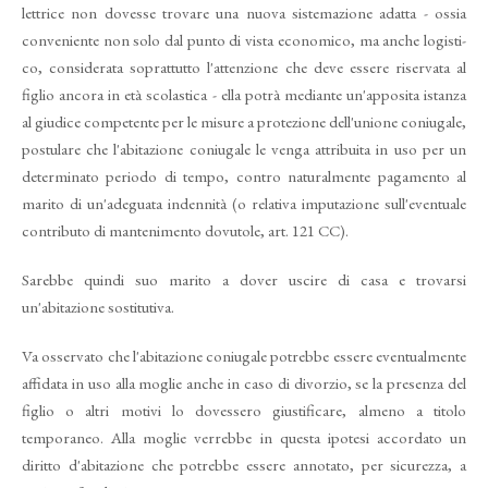
lettrice non dovesse tro­vare una nuova sistemazione adatta - ossia
conveniente non solo dal punto di vista economico, ma anche logisti­
co, considerata soprattutto l'attenzio­ne che deve essere riservata al
figlio ancora in età scolastica - ella potrà mediante un'apposita istanza
al giu­dice competente per le misure a prote­zione dell'unione coniugale,
postulare che l'abitazione coniugale le venga at­tribuita in uso per un
determinato pe­riodo di tempo, contro naturalmente
pagamento al
marito di un'adeguata indennità (o relativa imputazione sull'eventuale
contributo di manteni­mento dovutole, art. 121 CC).
Sarebbe quindi suo marito a dover uscire di casa e trovarsi
un'abitazione sostituti­va.
Va osservato che l'abitazione co­niugale potrebbe essere eventualmente
affidata in uso alla moglie anche in caso di divorzio, se la presenza del
fi­glio o altri motivi lo dovessero giustifi­care, almeno a titolo
temporaneo. Alla moglie verrebbe in questa ipotesi ac­cordato un
diritto d'abitazione che po­trebbe essere annotato, per sicurezza, a