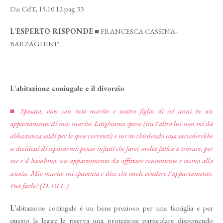
Da: CdT, 15.10.12 pag 33
L'ESPERTO RISPONDE
■
FRANCESCA CASSINA-
BARZAGHINI*
L'abitazione coniugale e il divorzio
■
Sposata, vivo con mio marito e nostro figlio di sei anni in un
appartamento di mio marito. Liti­ghiamo spesso (tra l'altro lui non mi dà
abbastanza soldi per le spese corren­ti) e mi sto chieden­do cosa succede­rebbe
se decidessi di separarmi: penso infatti che farei molta fatica a trovare, per
me e il bambino, un appartamento da affittare conveniente e vicino alla
scuola. Mio marito mi spaventa e dice che vuole vendere l'appartamento.
Può
farlo?
(D. DI L.)
L'
abitazione coniugale è un bene prezioso per una fa­miglia e per
questo la legge le riserva una protezione particolare disponendo