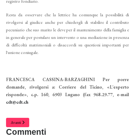
registro fondiario.
Resta da osserva­re che la lettrice ha comunque la pos­sibilità di
rivolgersi al giudice anche per chiedergli di stabilire il contributo
pecuniario che suo marito le deve per il mantenimento della famiglia e
in generale per postulare un intervento o una mediazione in presenza
di diffi­coltà matrimoniali o disaccordi su questioni importanti per
l'unione co­niugale.
FRANCESCA CASSINA-BARZAGHINI
Per porre
domande, rivolgersi a: Corriere del Ticino, «L'esperto
risponde», c.p. 160, 6903 Lugano (fax 968.29.77, e-mail
cdt@cdt.ch
Avanti
Commenti