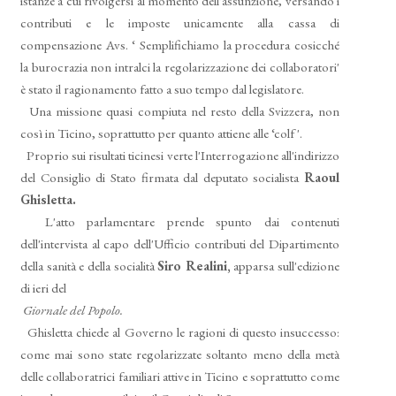
istanze a cui rivolgersi al momento dell'assunzione, versando i
contributi e le impo­ste unicamente alla cassa di
compensazione Avs. ‘ Semplifichiamo la procedura cosicché
la burocrazia non intralci la regolarizzazione dei collaboratori'
è stato il ragionamento fatto a suo tempo dal legislatore.
Una missione quasi compiuta nel resto della Svizzera, non
così in Ticino, soprattutto per quanto attiene alle ‘colf '.
Proprio sui risultati ticinesi verte l'Interroga­zione all'indirizzo
del Consiglio di Stato firmata dal deputato socialista
Raoul
Ghisletta.
L'atto parlamentare prende spunto dai conte­nuti
dell'intervista al capo dell'Ufficio contribu­ti del Dipartimento
della sanità e della socialità
Siro Realini,
apparsa sull'edizione
di ieri del
Giornale del Popolo.
Ghisletta chiede al Governo le ragioni di que­sto insuccesso:
come mai sono state regolarizza­te soltanto meno della metà
delle collaboratrici familiari attive in Ticino e soprattutto come