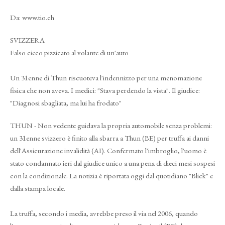
Da: www.tio.ch
SVIZZERA
Falso cieco pizzicato al volante di un'auto
Un 31enne di Thun riscuoteva l'indennizzo per una menomazione
fisica che non aveva. I medici: "Stava perdendo la vista". Il giudice:
"Diagnosi sbagliata, ma lui ha frodato"
THUN - Non vedente guidava la propria automobile senza problemi:
un 31enne svizzero è finito alla sbarra a Thun (BE) per truffa ai danni
dell'Assicurazione invalidità (AI). Confermato l'imbroglio, l'uomo è
stato condannato ieri dal giudice unico a una pena di dieci mesi sospesi
con la condizionale. La notizia è riportata oggi dal quotidiano "Blick" e
dalla stampa locale.
La truffa, secondo i media, avrebbe preso il via nel 2006, quando