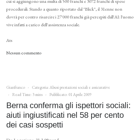
cui si aggiungono una multa di 500 franchi e 3072 franchi di spese
procedurali. Stando a quanto riportato dal "Blick", il 31enne non
dovrà per contro risarcire i 27'000 franchi già percepiti dall'AI: l'uomo
vive infatti a carico dell'assistenza sociale.
Ats
Nessun commento
Gianfranco
Categoria:
Abusi prestazioni sociali e assicurative
Read Time: 3 mins
Pubblicato: 01 Aprile 2009
Berna conferma gli ispettori sociali:
aiuti ingiustificati nel 58 per cento
dei casi sospetti
Da: La regione, 31.3.09 pag 5