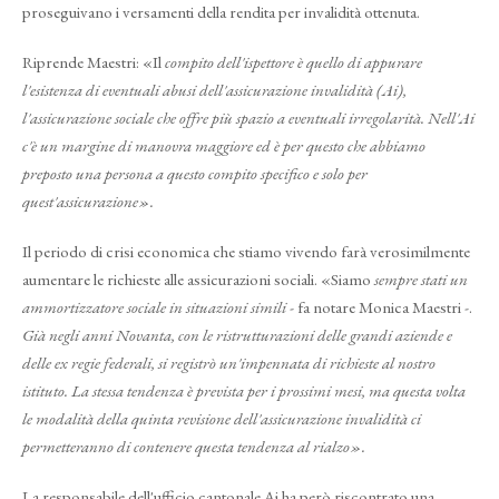
proseguivano i versamenti della rendita per invalidità ottenuta.
Riprende Maestri: «Il
compito dell'ispettore è quello di appurare
l'esistenza di eventuali abusi dell'assicurazione invalidità (Ai),
l'assicurazione sociale che offre più spazio a eventuali irregolarità. Nell'Ai
c'è un margine di manovra maggiore ed è per questo che abbiamo
preposto una persona a questo compito specifico e solo per
quest'assicurazione».
Il periodo di crisi economica che stiamo vivendo farà verosimilmente
aumentare le richieste alle assicurazioni sociali. «Siamo
sempre stati un
ammortizzatore sociale in situazioni simili
- fa notare Monica Maestri -.
Già negli anni Novanta, con le ristrutturazioni delle grandi aziende e
delle ex regie federali, si registrò un'impennata di richieste al nostro
istituto. La stessa tendenza è prevista per i prossimi mesi, ma questa volta
le modalità della quinta revisione dell'assicurazione invalidità ci
permetteranno di contenere questa tendenza al rialzo».
La responsabile dell'ufficio cantonale Ai ha però riscontrato una