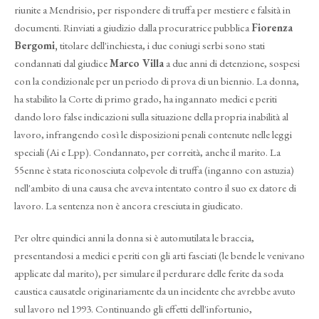
riunite a Mendrisio, per rispondere di truffa per mestiere e falsità in
documenti. Rinviati a giudizio dalla procuratrice pubblica
Fiorenza
Bergomi,
titolare dell'inchiesta, i due coniugi serbi sono stati
condannati dal giudice
Marco Villa
a due anni di detenzione, sospesi
con la condizionale per un periodo di prova di un biennio. La donna,
ha stabilito la Corte di primo grado, ha ingannato medici e periti
dando loro false indicazioni sulla situazione della propria inabilità al
lavoro, infrangendo così le disposizioni penali contenute nelle leggi
speciali (Ai e Lpp). Condannato, per correità, anche il marito. La
55enne è stata riconosciuta colpevole di truffa (inganno con astuzia)
nell'ambito di una causa che aveva intentato contro il suo ex datore di
lavoro. La sentenza non è ancora cresciuta in giudicato.
Per oltre quindici anni la donna si è automutilata le braccia,
presentandosi a medici e periti con gli arti fasciati (le bende le venivano
applicate dal marito), per simulare il perdurare delle ferite da soda
caustica causatele originariamente da un incidente che avrebbe avuto
sul lavoro nel 1993. Continuando gli effetti dell'infortunio,