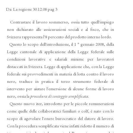
Da: La regione 30.12.08 pag 3
Contrastare il lavoro sommerso, ossia tutto quell'impiego
non dichiarato alle assicurazioni sociali e al fisco, che in
Svizzera rappresenta l'8 percento del prodotto interno lordo.
Questo lo scopo dell'introduzione, il 1 ° gen­naio 2008, della
Legge cantonale di applicazione della Legge federale sulle
condizioni lavorative e salariali minime per lavoratori
distaccati in Svizzera. Legge di applicazione che, con la Leg­ge
federale sui provvedimenti in materia di lot­ta contro il lavoro
nero, traduce in pratica il ter­zo strumento federale di
intervento per aiutare l'emersione di alcune forme di lavoro
nero, os­sia la
procedura di conteggio semplificata.
Questo nuovo iter, introdotto per le piccole re­munerazioni
come quelle delle collaboratrici fa­miliari o colf, è nato con lo
scopo di agevolare l'onere burocratico del datore di lavoro.
Con la procedura semplificata viene infatti ridotto il numero di