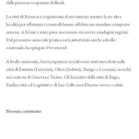
delle persone sospettate di illeciti.
La città di Berna si è organizzata al suo interno mentre le tre altre
località per effettuare i controlli hanno affidato un mandato a imprese
esterne. A Köniz è stato pure necessario ricorrere a indagini segrete.
Dal prossimo anno tale pratica sarà autorizzata anche a livello
cantonale, ha spiegato Perrenoud.
A livello nazionale, finora ispettori sociali sono stati introdotti nelle
città di Emmen (Lucerna), Olten (Soletta), Zurigo e Losanna, nonché
nei cantoni di Ginevra e Ticino. Gli Esecutivi della città di Zugo,
Basilea città e il Legislativo di San Gallo non li hanno invece voluti.
Nessun commento