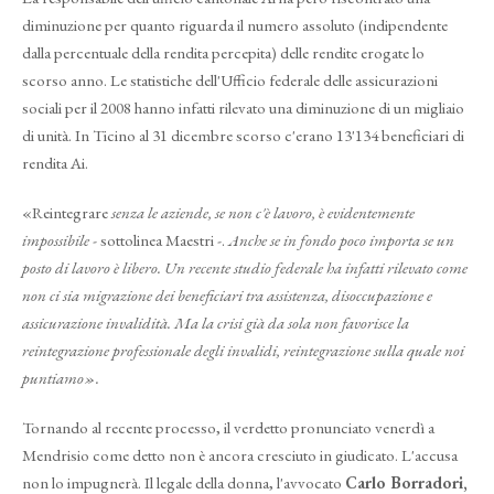
diminuzione per quanto riguarda il numero assoluto (indipendente
dalla percentuale della rendita percepita) delle rendite erogate lo
scorso anno. Le statistiche dell'Ufficio federale delle assicurazioni
sociali per il 2008 hanno infatti rilevato una diminuzione di un migliaio
di unità. In Ticino al 31 dicembre scorso c'erano 13'134 beneficiari di
rendita Ai.
«Reintegrare
senza le aziende, se non c'è lavoro, è evidentemente
impossibile
- sottolinea Maestri -.
Anche se in fondo poco importa se un
posto di lavoro è libero. Un recente studio federale ha infatti rilevato come
non ci sia migrazione dei beneficiari tra assistenza, disoccupazione e
assicurazione invalidità. Ma la crisi già da sola non favorisce la
reintegrazione professionale degli invalidi, reintegrazione sulla quale noi
puntiamo».
Tornando al recente processo, il verdetto pronunciato venerdì a
Mendrisio come detto non è ancora cresciuto in giudicato. L'accusa
non lo impugnerà. Il legale della donna, l'avvocato
Carlo Borradori,