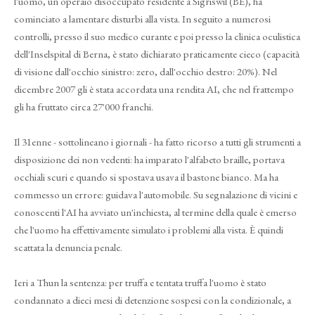
l'uomo, un operaio disoccupato residente a Sigriswil (BE), ha
cominciato a lamentare disturbi alla vista. In seguito a numerosi
controlli, presso il suo medico curante e poi presso la clinica oculistica
dell'Inselspital di Berna, è stato dichiarato praticamente cieco (capacità
di visione dall'occhio sinistro: zero, dall'occhio destro: 20%). Nel
dicembre 2007 gli è stata accordata una rendita AI, che nel frattempo
gli ha fruttato circa 27'000 franchi.
Il 31enne - sottolineano i giornali - ha fatto ricorso a tutti gli strumenti a
disposizione dei non vedenti: ha imparato l'alfabeto braille, portava
occhiali scuri e quando si spostava usava il bastone bianco. Ma ha
commesso un errore: guidava l'automobile. Su segnalazione di vicini e
conoscenti l'AI ha avviato un'inchiesta, al termine della quale è emerso
che l'uomo ha effettivamente simulato i problemi alla vista. È quindi
scattata la denuncia penale.
Ieri a Thun la sentenza: per truffa e tentata truffa l'uomo è stato
condannato a dieci mesi di detenzione sospesi con la condizionale, a