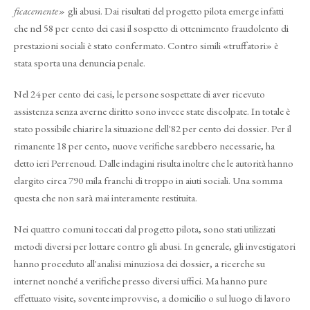
ficacemente»
gli abusi. Dai risultati del progetto pilota emerge infatti
che nel 58 per cento dei casi il sospetto di ottenimento fraudolento di
prestazioni sociali è stato confermato. Contro simili «truffatori» è
stata sporta una denuncia penale.
Nel 24 per cento dei casi, le persone sospettate di aver ricevuto
assistenza senza averne diritto sono invece state discolpate. In totale è
stato possibile chiarire la situazione dell'82 per cento dei dossier. Per il
rimanente 18 per cento, nuove verifiche sarebbero necessarie, ha
detto ieri Perrenoud. Dalle indagini risulta inoltre che le autorità hanno
elargito circa 790 mila franchi di troppo in aiuti sociali. Una somma
questa che non sarà mai interamente restituita.
Nei quattro comuni toccati dal progetto pilota, sono stati utilizzati
metodi diversi per lottare contro gli abusi. In generale, gli investigatori
hanno proceduto all'analisi minuziosa dei dossier, a ricerche su
internet nonché a verifiche presso diversi uffici. Ma hanno pure
effettuato visite, sovente improvvise, a domicilio o sul luogo di lavoro