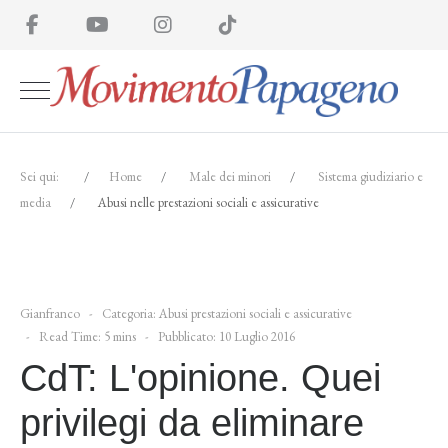
Sei qui:
Home
Male dei minori
Sistema giudiziario e
media
Abusi nelle prestazioni sociali e assicurative
Gianfranco
Categoria:
Abusi prestazioni sociali e assicurative
Read Time: 5 mins
Pubblicato: 10 Luglio 2016
CdT: L'opinione. Quei
privilegi da eliminare