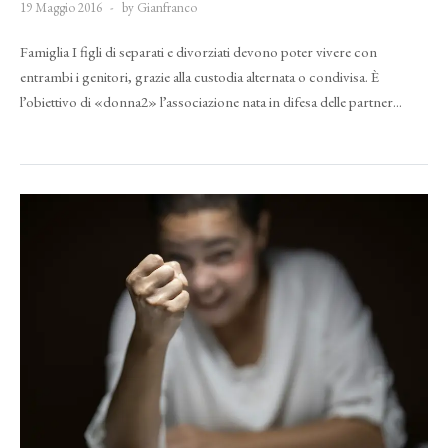
19 Maggio 2016
by Gianfranco
Famiglia I figli di separati e divorziati devono poter vivere con
entrambi i genitori, grazie alla custodia alternata o condivisa. È
l’obiettivo di «donna2» l’associazione nata in difesa delle partner...