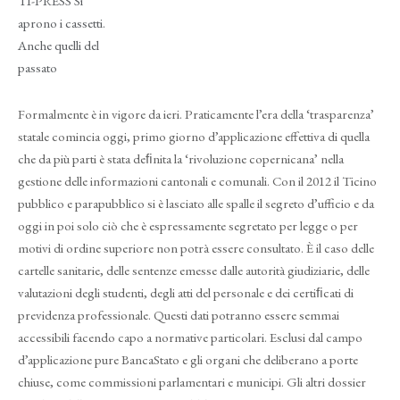
TI-PRESS Si
aprono i cassetti.
Anche quelli del
passato
Formalmente è in vigore da ieri. Praticamente l’era della ‘trasparenza’
statale comincia oggi, primo giorno d’applicazione effettiva di quella
che da più parti è stata deﬁnita la ‘rivoluzione copernicana’ nella
gestione delle informazioni cantonali e comunali. Con il 2012 il Ticino
pubblico e parapubblico si è lasciato alle spalle il segreto d’ufficio e da
oggi in poi solo ciò che è espressamente segretato per legge o per
motivi di ordine superiore non potrà essere consultato. È il caso delle
cartelle sanitarie, delle sentenze emesse dalle autorità giudiziarie, delle
valutazioni degli studenti, degli atti del personale e dei certiﬁcati di
previdenza professionale. Questi dati potranno essere semmai
accessibili facendo capo a normative particolari. Esclusi dal campo
d’applicazione pure BancaStato e gli organi che deliberano a porte
chiuse, come commissioni parlamentari e municipi. Gli altri dossier