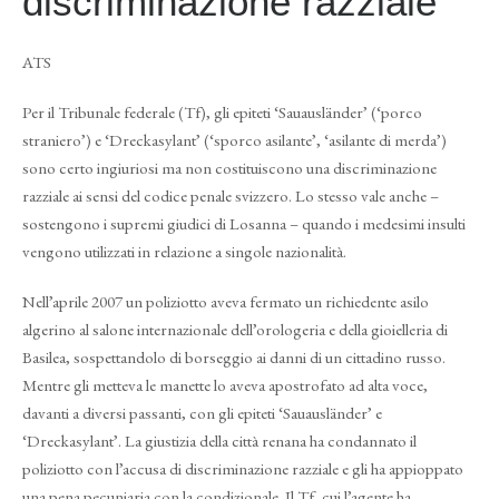
discriminazione razziale
ATS
Per il Tribunale federale (Tf), gli epiteti ‘Sauausländer’ (‘porco
straniero’) e ‘Dreckasylant’ (‘sporco asilante’, ‘asilante di merda’)
sono certo ingiuriosi ma non costituiscono una discriminazione
razziale ai sensi del codice penale svizzero. Lo stesso vale anche –
sostengono i supremi giudici di Losanna – quando i medesimi insulti
vengono utilizzati in relazione a singole nazionalità.
Nell’aprile 2007 un poliziotto aveva fermato un richiedente asilo
algerino al salone internazionale dell’orologeria e della gioielleria di
Basilea, sospettandolo di borseggio ai danni di un cittadino russo.
Mentre gli metteva le manette lo aveva apostrofato ad alta voce,
davanti a diversi passanti, con gli epiteti ‘Sauausländer’ e
‘Dreckasylant’. La giustizia della città renana ha condannato il
poliziotto con l’accusa di discriminazione razziale e gli ha appioppato
una pena pecuniaria con la condizionale. Il Tf, cui l’agente ha