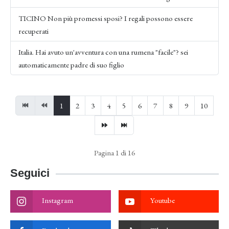
TICINO Non più promessi sposi? I regali possono essere
recuperati
Italia. Hai avuto un'avventura con una rumena "facile"? sei
automaticamente padre di suo figlio
1
2
3
4
5
6
7
8
9
10
Pagina 1 di 16
Seguici
Instagram
Youtube