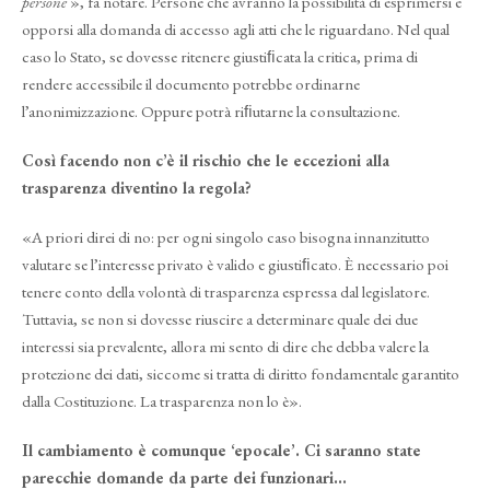
persone
», fa notare. Persone che avranno la possibilità di esprimersi e
opporsi alla domanda di accesso agli atti che le riguardano. Nel qual
caso lo Stato, se dovesse ritenere giustiﬁcata la critica, prima di
rendere accessibile il documento potrebbe ordinarne
l’anonimizzazione. Oppure potrà riﬁutarne la consultazione.
Così facendo non c’è il rischio che le eccezioni alla
trasparenza diventino la regola?
«A priori direi di no: per ogni singolo caso bisogna innanzitutto
valutare se l’interesse privato è valido e giustiﬁcato. È necessario poi
tenere conto della volontà di trasparenza espressa dal legislatore.
Tuttavia, se non si dovesse riuscire a determinare quale dei due
interessi sia prevalente, allora mi sento di dire che debba valere la
protezione dei dati, siccome si tratta di diritto fondamentale garantito
dalla Costituzione. La trasparenza non lo è».
Il cambiamento è comunque ‘epocale’. Ci saranno state
parecchie domande da parte dei funzionari...