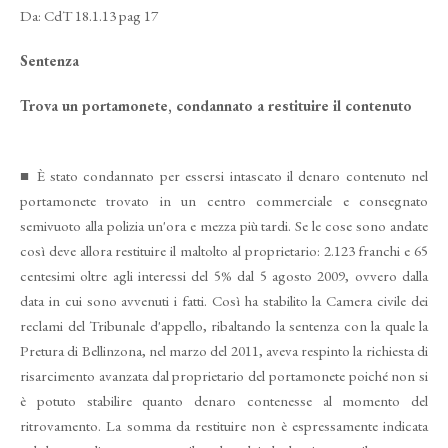
Da: CdT 18.1.13 pag 17
Sentenza
Trova un portamonete, condannato a restituire il contenuto
■
È stato condannato per essersi intascato il denaro contenuto nel
portamonete trovato in un centro commerciale e consegna­to
semivuoto alla polizia un'ora e mezza più tardi. Se le cose sono andate
così deve allora restituire il maltolto al proprietario: 2.123 franchi e 65
centesimi oltre agli interessi del 5% dal 5 agosto 2009, ovvero dalla
data in cui so­no avvenuti i fatti. Così ha stabili­to la Camera civile dei
reclami del Tribunale d'appello, ribal­tando la sentenza con la quale la
Pretura di Bellinzona, nel marzo del 2011, aveva respinto la ri­chiesta di
risarcimento avanzata dal proprietario del portamone­te poiché non si
è potuto stabili­re quanto denaro contenesse al momento del
ritrovamento. La somma da restituire non è espressamente indicata