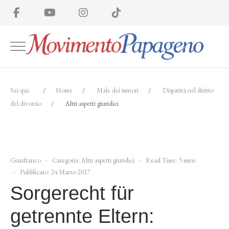
Sei qui:
Home
Male dei minori
Disparità nel diritto
del divorzio
Altri aspetti giuridici
Gianfranco
Categoria:
Altri aspetti giuridici
Read Time: 5 mins
Pubblicato: 24 Marzo 2017
Sorgerecht für
getrennte Eltern: