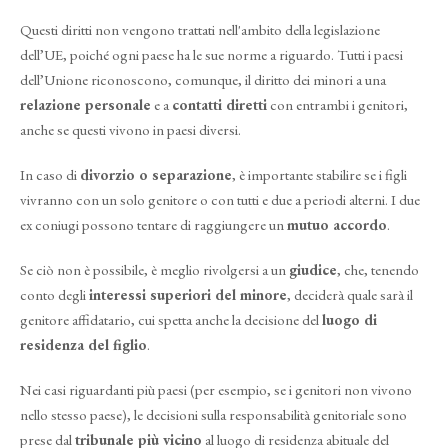
Questi diritti non vengono trattati nell'ambito della legislazione
dell’UE, poiché ogni paese ha le sue norme a riguardo. Tutti i paesi
dell’Unione riconoscono, comunque, il diritto dei minori a una
relazione personale
e a
contatti diretti
con entrambi i genitori,
anche se questi vivono in paesi diversi.
In caso di
divorzio o separazione
, è importante stabilire se i figli
vivranno con un solo genitore o con tutti e due a periodi alterni. I due
ex coniugi possono tentare di raggiungere un
mutuo accordo
.
Se ciò non è possibile, è meglio rivolgersi a un
giudice
, che, tenendo
conto degli
interessi superiori del minore
, deciderà quale sarà il
genitore affidatario, cui spetta anche la decisione del
luogo di
residenza del figlio
.
Nei casi riguardanti più paesi (per esempio, se i genitori non vivono
nello stesso paese), le decisioni sulla responsabilità genitoriale sono
prese dal
tribunale più vicino
al luogo di residenza abituale del