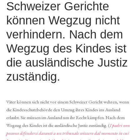
Schweizer Gerichte
können Wegzug nicht
verhindern. Nach dem
Wegzug des Kindes ist
die ausländische Justiz
zuständig.
Väter können sich nicht vor einem Schweizer Gericht wehren, wenn
die Kindesschutzbehörde den Umzug ihres Kindes ins Ausland
erlaubt. Sie müssen im Ausland um ihr Recht kämpfen. Nach dem
Wegzug des Kindes ist die ausländische Justiz zuständig. (
I padri non
possono difendersi davanti a un tribunale svizzero dal momento in cui