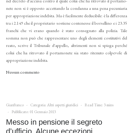
nel de­
creto d'accusa contro il quale colui che ha ritrovato il portamo­
nete non si è opposto accettando la condanna a una pena pecu­niaria
per appropriazione inde­bita. Ma è facilmente deducibile: è la differenza
tra i 2.149 che il proprietario sostiene contenesse il borsellino e i 23.35
franchi che
vi erano quando è stato conse­gnato alla polizia. Tale
somma non può che rappresentare uno degli elementi costitutivi del
rea­to, scrive il Tribunale d'appello, altrimenti non si spiega perché
colui che ha ritrovato il porta­monete sia stato ritenuto colpe­vole di
appropriazione indebita.
Nessun commento
Gianfranco
Categoria:
Altri aspetti giuridici
Read Time: 3 mins
Pubblicato: 01 Gennaio 2013
Messo in pensione il segreto
d’ufficio. Alcune eccezioni.