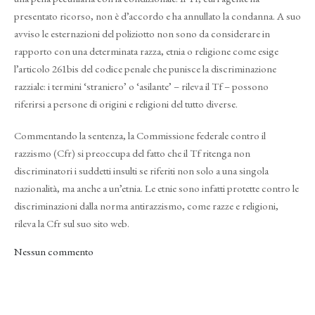
presentato ricorso, non è d’accordo e ha annullato la condanna. A suo
avviso le esternazioni del poliziotto non sono da considerare in
rapporto con una determinata razza, etnia o religione come esige
l’articolo 261bis del codice penale che punisce la discriminazione
razziale: i termini ‘straniero’ o ‘asilante’ – rileva il Tf – possono
riferirsi a persone di origini e religioni del tutto diverse.
Commentando la sentenza, la Commissione federale contro il
razzismo (Cfr) si preoccupa del fatto che il Tf ritenga non
discriminatori i suddetti insulti se riferiti non solo a una singola
nazionalità, ma anche a un’etnia. Le etnie sono infatti protette contro le
discriminazioni dalla norma antirazzismo, come razze e religioni,
rileva la Cfr sul suo sito web.
Nessun commento