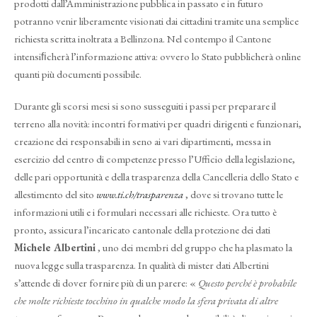
prodotti dall’Amministrazione pubblica in passato e in futuro
potranno venir liberamente visionati dai cittadini tramite una semplice
richiesta scritta inoltrata a Bellinzona. Nel contempo il Cantone
intensiﬁcherà l’informazione attiva: ovvero lo Stato pubblicherà online
quanti più documenti possibile.
Durante gli scorsi mesi si sono susseguiti i passi per preparare il
terreno alla novità: incontri formativi per quadri dirigenti e funzionari,
creazione dei responsabili in seno ai vari dipartimenti, messa in
esercizio del centro di competenze presso l’Ufficio della legislazione,
delle pari opportunità e della trasparenza della Cancelleria dello Stato e
allestimento del sito
www.ti.ch/trasparenza
, dove si trovano tutte le
informazioni utili e i formulari necessari alle richieste. Ora tutto è
pronto, assicura l’incaricato cantonale della protezione dei dati
Michele Albertini
, uno dei membri del gruppo che ha plasmato la
nuova legge sulla trasparenza. In qualità di mister dati Albertini
s’attende di dover fornire più di un parere: «
Questo perché è probabile
che molte richieste tocchino in qualche modo la sfera privata di altre