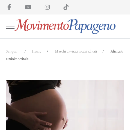
Sei qui:
Home
Maschi avvisati mezzi sal­vati
Alimenti
e minimo vitale