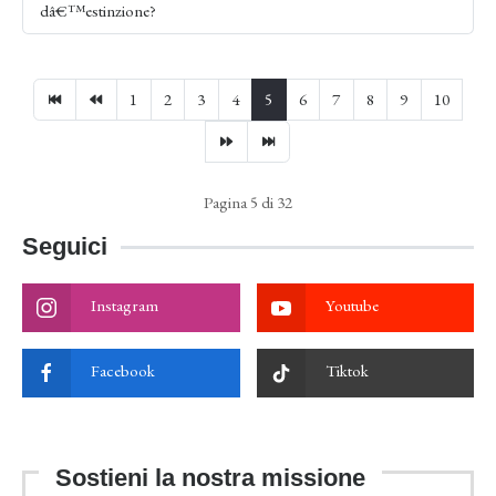
dâ€™estinzione?
1
2
3
4
5
6
7
8
9
10
Pagina 5 di 32
Seguici
Instagram
Youtube
Facebook
Tiktok
Sostieni la nostra missione