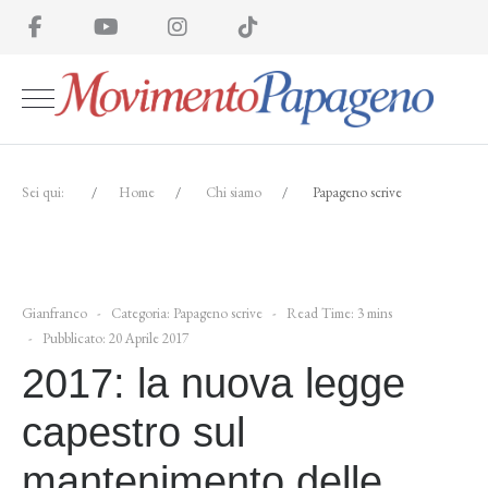
Sei qui:
Home
Chi siamo
Papageno scrive
Gianfranco
Categoria:
Papageno scrive
Read Time: 3 mins
Pubblicato: 20 Aprile 2017
2017: la nuova legge
capestro sul
mantenimento delle