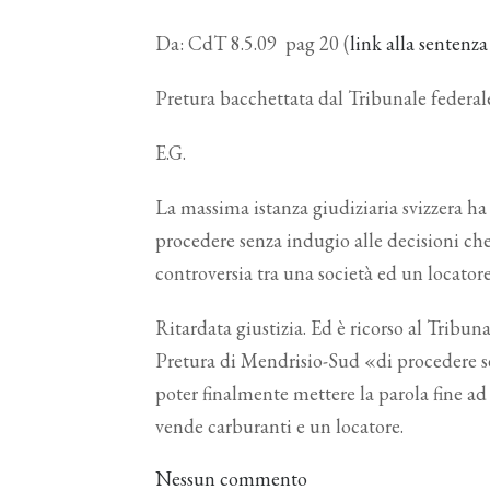
Da: CdT 8.5.09 pag 20 (
link alla sentenz
Pretura bacchettata dal Tribunale federale
E.G.
La massima istanza giudiziaria svizzera h
procedere senza indugio alle decisioni c
controversia tra una società ed un locator
Ritardata giustizia. Ed è ricorso al Tribun
Pretura di Mendrisio-Sud «di procedere s
poter finalmente mettere la parola fine a
vende carburanti e un locatore.
Nessun commento