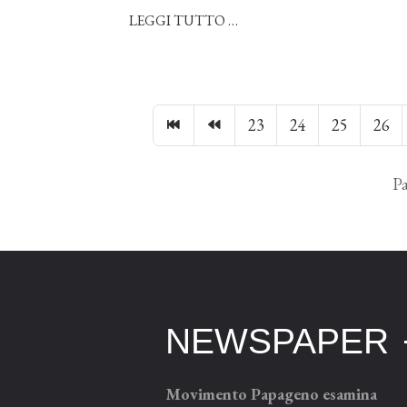
LEGGI TUTTO …
23
24
25
26
Pa
NEWSPAPER
Movimento Papageno esamina