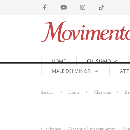
HOME
CHI SIAMO
MALE DEI MINORI
ATT
Sei qui:
Home
Chi siamo
Pa
Gianfranco
Categoria:
Papageno scrive
Read