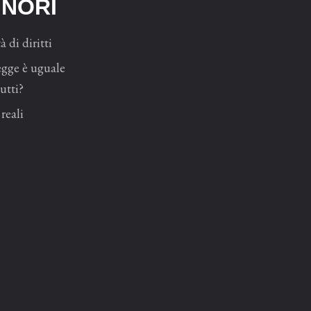
INORI
à di diritti
egge è uguale
utti?
reali