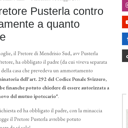
Pretore Pusterla contro
iamente a quanto
ge
moglie, il Pretore di Mendrisio Sud, avv Pusterla
etore, ha obbligato il padre (da cui viveva separata
rio della casa che prevedeva un ammortamento
inatoria dell'art. 292 del Codice Penale Svizzero
,
be finanche potuto chiedere di essere autorizzata a
innovo del mutuo ipotecario"
.
richiesta ed ha obbligato il padre, con la minaccia
gge il Pretore Pusterla avrebbe potuto
are da sé sola!