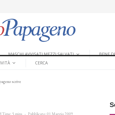
MASCHI AVVISATI MEZZI SAL­VATI
BENE D
IVITÀ
CERCA
pageno scrive
S
 Time: 5 mins
Pubblicato: 01 Maggio 2009