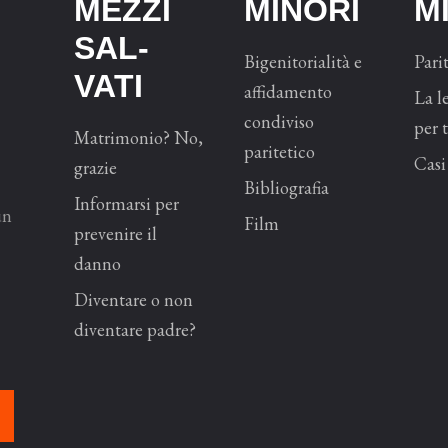
MEZZI
MINORI
M
SAL­
Bigenitorialità e
Parit
VATI
affidamento
La l
condiviso
per t
Matrimonio? No,
paritetico
Casi 
grazie
Bibliografia
Informarsi per
un
Film
prevenire il
danno
Diventare o non
diventare padre?